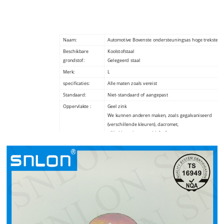
Naam:
Automotive Bovenste ondersteuningsas hoge treksterk
Beschikbare
Koolstofstaal
grondstof:
Gelegeerd staal
Merk:
L
specificaties:
Alle maten zoals vereist
Standaard:
Niet-standaard of aangepast
Oppervlakte :
Geel zink
We kunnen anderen maken, zoals gegalvaniseerd
(verschillende kleuren), dacromet,
nikkel Legering verguld, fosfateren
Hittebehandeling:
temperen en hoogfrequent blussen
Inpakken :
Op verzoek van de klant
Certificaat:
TS16949