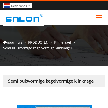
Nederlands

Tog
>
PRODUCTEN
>
Klinknagel
>
naar huis

Semi buisvormige kegelvormige klinknagel
Semi buisvormige kegelvormige klinknagel