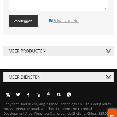
Privacybeleid
voorleggen
MEER PRODUCTEN
MEER DIENSTEN







Copyright Door © ZheJiang Ruizhao Technology Co., Ltd. Bedrijf Adres:
No.380, Binhai 12 Road, Wenzhou Economische Technical
Development Area, Wenzhou City, provincie Zhejiang, China. -325.025
