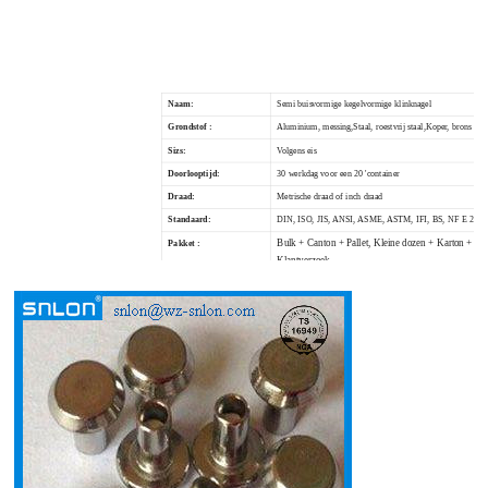
Naam:
Semi buisvormige kegelvormige klinknagel
Grondstof :
Aluminium, messing,
Staal, roestvrij staal,
Koper, brons
Sizs:
Volgens eis
Doorlooptijd:
30 werkdag voor een 20 'container
Draad:
Metrische draad of inch draad
Standaard:
DIN, ISO, JIS, ANSI, ASME, ASTM, IFI, BS, NF E 25
Bulk + Canton + Pallet, Kleine dozen + Karton + Pall
Pakket :
Klantverzoek
Betaalvoorwaarden :
100% T / T vooraf
Certificaat:
TS16949 PPAP NIVEAU 3, CO, VORM A, VORM E
Toepassing:
Bouw, spoorwegen, automotive, industrie, meubels
, Machines, chemische industrie