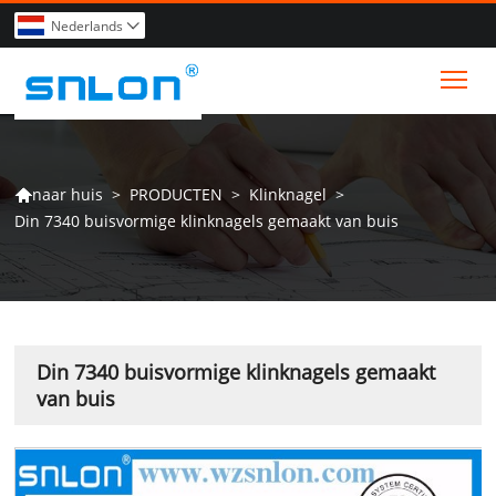
Nederlands

Tog
>
PRODUCTEN
>
Klinknagel
>
naar huis

Din 7340 buisvormige klinknagels gemaakt van buis
Din 7340 buisvormige klinknagels gemaakt
van buis