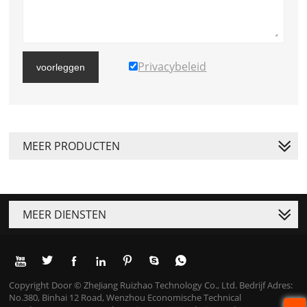
Privacybeleid
voorleggen
MEER PRODUCTEN
MEER DIENSTEN







Copyright Door © ZheJiang Ruizhao Technology Co., Ltd. Bedrijf Adres:
No.380, Binhai 12 Road, Wenzhou Economische Technical