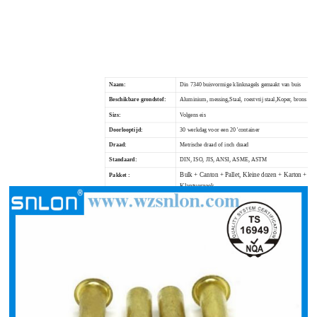
Naam:
Din 7340 buisvormige klinknagels gemaakt van buis
Beschikbare grondstof:
Aluminium, messing,
Staal, roestvrij staal,
Koper, brons
Sizs:
Volgens eis
Doorlooptijd:
30 werkdag voor een 20 'container
Draad:
Metrische draad of inch draad
Standaard:
DIN, ISO, JIS, ANSI, ASME, ASTM
Bulk + Canton + Pallet, Kleine dozen + Karton + Pall
Pakket :
Klantverzoek
Betaalvoorwaarden :
100% T / T vooraf
Certificaat:
TS16949 PPAP NIVEAU 3, CO, VORM A, VORM E
Toepassing:
Bouw, spoorwegen, automotive, industrie, meubels
, Machines, chemische industrie