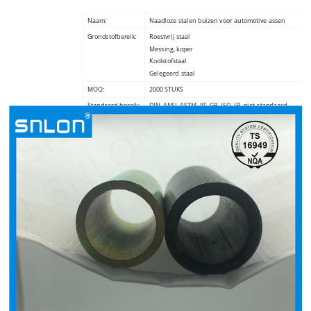
Naam:
Naadloze stalen buizen voor automotive assen
Grondstofbereik:
Roestvrij staal
Messing, koper
Koolstofstaal
Gelegeerd staal
MOQ:
2000 STUKS
Standaard bereik:
DIN, ANSI, ASTM, JIS, GB, ISO, IFI, niet-standaard
Oppervlakte :
geel Gegalvaniseerd, zwart oxide. dacromet enz
Hittebehandeling:
Carburatie of ontlaten of hoogfrequent blussen