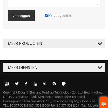
Privacybeleid
voorleggen
MEER PRODUCTEN
MEER DIENSTEN







Copyright Door © ZheJiang Ruizhao Technology Co., Ltd. Bedrijf Adres:
No.380, Binhai 12 Road, Wenzhou Economische Technical
Development Area, Wenzhou City, provincie Zhejiang, China. -325.025

TEL: 86-577-55888507 / 55888506 Fax: 86-577-55888511 Tav: Mason